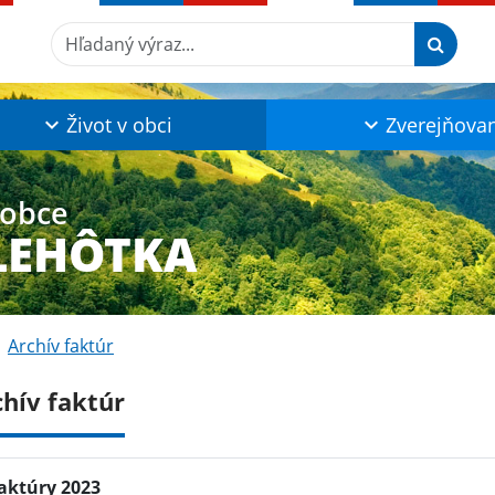
Hľadaný výraz...
Život v obci
Zverejňova
 obce
LEHÔTKA
Archív faktúr
chív faktúr
aktúry 2023