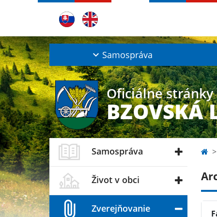
Samospráva
Oficiálne stránky
BZOVSKÁ 
Samospráva
Ar
Život v obci
Zverejňovanie
F