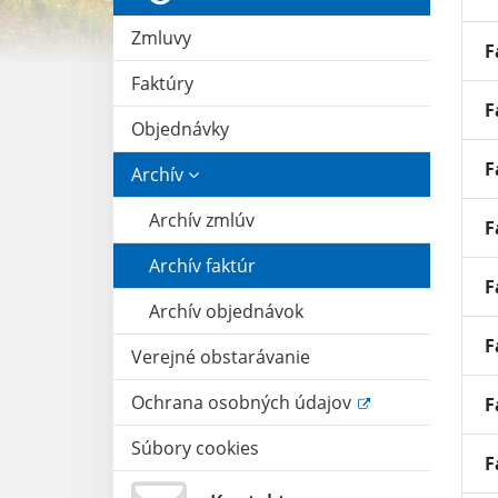
Zmluvy
F
Faktúry
F
Objednávky
F
Archív
Archív zmlúv
F
Archív faktúr
F
Archív objednávok
F
Verejné obstarávanie
Ochrana osobných údajov
F
Súbory cookies
F