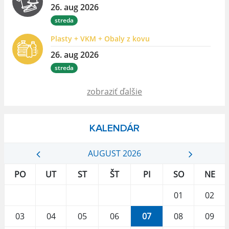
26. aug 2026
streda
Plasty + VKM + Obaly z kovu
26. aug 2026
streda
zobraziť ďalšie
KALENDÁR
AUGUST 2026
PO
UT
ST
ŠT
PI
SO
NE
01
02
03
04
05
06
07
08
09