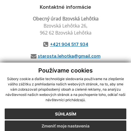
Kontaktné informácie
Obecný úrad Bzovská Lehôtka
Bzovská Lehôtka 26,
962 62 Bzovská Lehôtka
+421 904 517 934
starosta.lehotka@gmail.com
Používame cookies
Súbory cookie a ďalšie technológie sledovania používame na zlepšenie
využite možnosť získavania aktuálnych informácií s využitím RSS
,
vášho zážitku z prehliadania našich webových stránok, na to, aby sme
CMS systém (redakčný) systém ECHELON 2,
Mapa stránok
,
web portál
,
vám zobrazovali prispôsobený obsah a cielené reklamy, na analýzu
webhosting
,
wbx, s.r.o.
,
domény
,
registrácia domény
,
spoločnosť wbx,
návštevnosti našich webových stránok a na pochopenie toho, odkiaľ naši
s.r.o.
,
technický prevádzkovateľ
návštevníci prichádzajú.
Posledná aktualizácia:
28.07.2026
SÚHLASÍM
Vytlačiť stránku
|
Vyhlásenie o prístupnosti
Zmeniť moje nastavenia
Autorské práva
|
Cookies