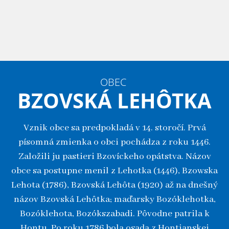
OBEC
BZOVSKÁ LEHÔTKA
Vznik obce sa predpokladá v 14. storočí. Prvá
písomná zmienka o obci pochádza z roku 1446.
Založili ju pastieri Bzovíckeho opátstva. Názov
obce sa postupne menil z Lehotka (1446), Bzowska
Lehota (1786), Bzovská Lehôta (1920) až na dnešný
názov Bzovská Lehôtka; maďarsky Bozóklehotka,
Bozóklehota, Bozókszabadi. Pôvodne patrila k
Hontu. Po roku 1786 bola osada z Hontianskej