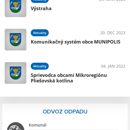
Výstraha
023
20. DEC 2023
Aktuality
Komunikačný systém obce MUNIPOLIS
022
04. JAN 2022
Aktuality
Sprievodca obcami Mikroregiónu
Pliešovská kotlina
ODVOZ ODPADU
Komunál