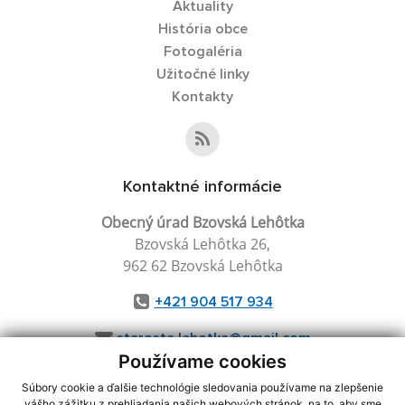
Aktuality
História obce
Fotogaléria
Užitočné linky
Kontakty
Kontaktné informácie
Obecný úrad Bzovská Lehôtka
Bzovská Lehôtka 26,
962 62 Bzovská Lehôtka
+421 904 517 934
starosta.lehotka@gmail.com
Používame cookies
Súbory cookie a ďalšie technológie sledovania používame na zlepšenie
vášho zážitku z prehliadania našich webových stránok, na to, aby sme