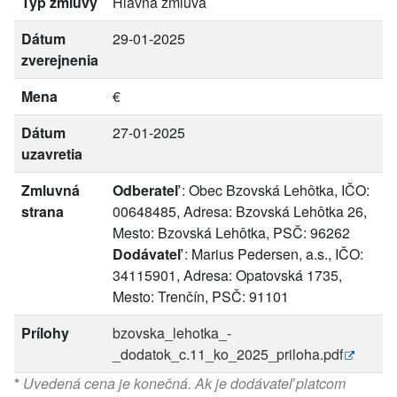
Typ zmluvy
Hlavná zmluva
Dátum
29-01-2025
zverejnenia
Mena
€
Dátum
27-01-2025
uzavretia
Zmluvná
Odberateľ
: Obec Bzovská Lehôtka, IČO:
strana
00648485, Adresa: Bzovská Lehôtka 26,
Mesto: Bzovská Lehôtka, PSČ: 96262
Dodávateľ
: Marius Pedersen, a.s., IČO:
34115901, Adresa: Opatovská 1735,
Mesto: Trenčín, PSČ: 91101
Prílohy
bzovska_lehotka_-
_dodatok_c.11_ko_2025_priloha.pdf
*
Uvedená cena je konečná. Ak je dodávateľ platcom