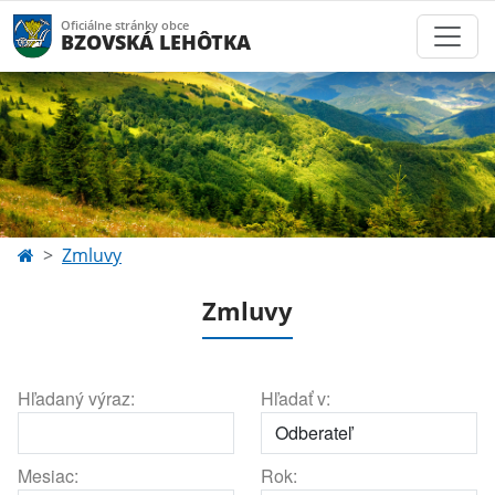
Oficiálne stránky obce
BZOVSKÁ LEHÔTKA
Zmluvy
Zmluvy
Hľadaný výraz:
Hľadať v:
Mesiac:
Rok: